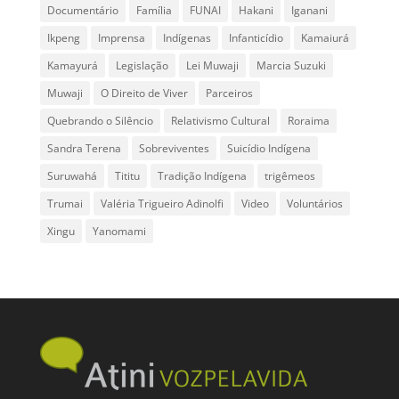
Documentário
Família
FUNAI
Hakani
Iganani
Ikpeng
Imprensa
Indígenas
Infanticídio
Kamaiurá
Kamayurá
Legislação
Lei Muwaji
Marcia Suzuki
Muwaji
O Direito de Viver
Parceiros
Quebrando o Silêncio
Relativismo Cultural
Roraima
Sandra Terena
Sobreviventes
Suicídio Indígena
Suruwahá
Tititu
Tradição Indígena
trigêmeos
Trumai
Valéria Trigueiro Adinolfi
Video
Voluntários
Xingu
Yanomami