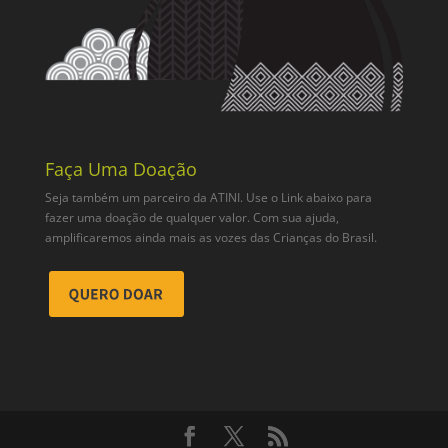
Faça Uma Doação
Seja também um parceiro da ATINI. Use o Link abaixo para
fazer uma doação de qualquer valor. Com sua ajuda,
amplificaremos ainda mais as vozes das Crianças do Brasil.