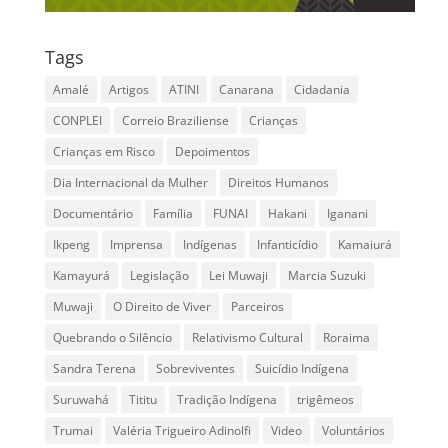
Tags
Amalé
Artigos
ATINI
Canarana
Cidadania
CONPLEI
Correio Braziliense
Crianças
Crianças em Risco
Depoimentos
Dia Internacional da Mulher
Direitos Humanos
Documentário
Família
FUNAI
Hakani
Iganani
Ikpeng
Imprensa
Indígenas
Infanticídio
Kamaiurá
Kamayurá
Legislação
Lei Muwaji
Marcia Suzuki
Muwaji
O Direito de Viver
Parceiros
Quebrando o Silêncio
Relativismo Cultural
Roraima
Sandra Terena
Sobreviventes
Suicídio Indígena
Suruwahá
Tititu
Tradição Indígena
trigêmeos
Trumai
Valéria Trigueiro Adinolfi
Video
Voluntários