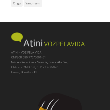
Xingu
Yanomami
ATINI - VOZ PELA VIDA
CNPJ 08.580.772/0001-51
Núcleo Rural Casa Grande, Ponte Alta Sul,
Chácara 2MD 6/8, CEP 72.460-970.
Gama, Brasília – DF