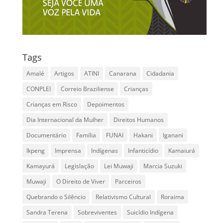
Tags
Amalé
Artigos
ATINI
Canarana
Cidadania
CONPLEI
Correio Braziliense
Crianças
Crianças em Risco
Depoimentos
Dia Internacional da Mulher
Direitos Humanos
Documentário
Família
FUNAI
Hakani
Iganani
Ikpeng
Imprensa
Indígenas
Infanticídio
Kamaiurá
Kamayurá
Legislação
Lei Muwaji
Marcia Suzuki
Muwaji
O Direito de Viver
Parceiros
Quebrando o Silêncio
Relativismo Cultural
Roraima
Sandra Terena
Sobreviventes
Suicídio Indígena