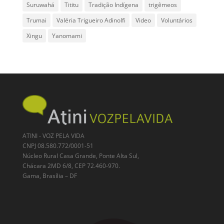
Suruwahá
Tititu
Tradição Indígena
trigêmeos
Trumai
Valéria Trigueiro Adinolfi
Video
Voluntários
Xingu
Yanomami
ATINI - VOZ PELA VIDA
CNPJ 08.580.772/0001-51
Núcleo Rural Casa Grande, Ponte Alta Sul,
Chácara 2MD 6/8, CEP 72.460-970.
Gama, Brasília – DF